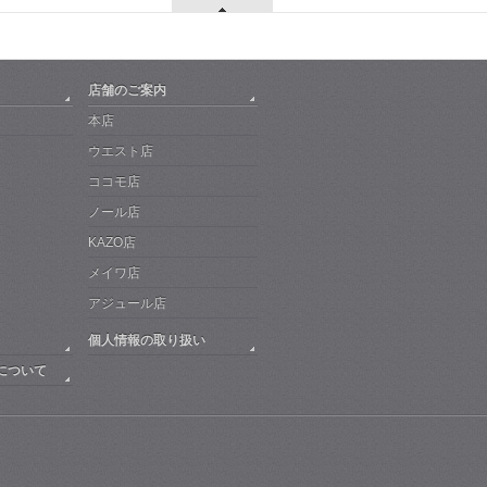
店舗のご案内
本店
ウエスト店
ココモ店
ノール店
KAZO店
メイワ店
アジュール店
個人情報の取り扱い
について